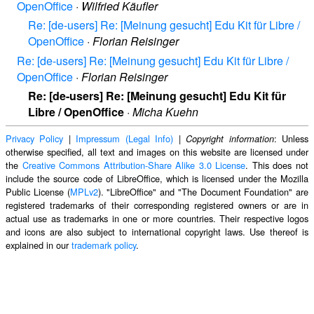
OpenOffice
·
Wilfried Käufler
Re: [de-users] Re: [Meinung gesucht] Edu Kit für Libre /
OpenOffice
·
Florian Reisinger
Re: [de-users] Re: [Meinung gesucht] Edu Kit für Libre /
OpenOffice
·
Florian Reisinger
Re: [de-users] Re: [Meinung gesucht] Edu Kit für
Libre / OpenOffice
·
Micha Kuehn
Privacy Policy
|
Impressum (Legal Info)
|
: Unless
Copyright information
otherwise specified, all text and images on this website are licensed under
the
Creative Commons Attribution-Share Alike 3.0 License
. This does not
include the source code of LibreOffice, which is licensed under the Mozilla
Public License (
MPLv2
). "LibreOffice" and "The Document Foundation" are
registered trademarks of their corresponding registered owners or are in
actual use as trademarks in one or more countries. Their respective logos
and icons are also subject to international copyright laws. Use thereof is
explained in our
trademark policy
.