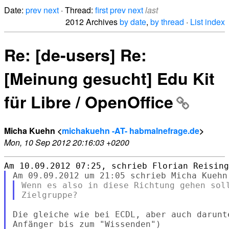
Date:
prev
next
· Thread:
first
prev
next
last
2012 Archives
by date
,
by thread
·
List index
Re: [de-users] Re:
[Meinung gesucht] Edu Kit
für Libre / OpenOffice
Micha Kuehn <
michakuehn -AT- habmalnefrage.de
>
Mon, 10 Sep 2012 20:16:03 +0200
Wenn es also in diese Richtung gehen soll
Die gleiche wie bei ECDL, aber auch darunte