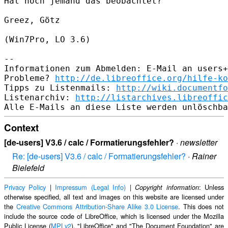
Hat noch jemand das beobachtet?

Greez, Götz

(Win7Pro, LO 3.6)

-- 

Informationen zum Abmelden: E-Mail an users+
Probleme? 
http://de.libreoffice.org/hilfe-ko
Tipps zu Listenmails: 
http://wiki.documentfo
Listenarchiv: 
http://listarchives.libreoffic
Context
[de-users] V3.6 / calc / Formatierungsfehler?
·
newsletter
Re: [de-users] V3.6 / calc / Formatierungsfehler?
·
Rainer
Bielefeld
Privacy Policy
|
Impressum (Legal Info)
|
: Unless
Copyright information
otherwise specified, all text and images on this website are licensed under
the
Creative Commons Attribution-Share Alike 3.0 License
. This does not
include the source code of LibreOffice, which is licensed under the Mozilla
Public License (
MPLv2
). "LibreOffice" and "The Document Foundation" are