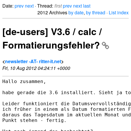
Date:
prev
next
· Thread:
first
prev
next
last
2012 Archives
by date
,
by thread
·
List index
[de-users] V3.6 / calc /
Formatierungsfehler?
<
newsletter -AT- ritter-it.net
>
Fri, 10 Aug 2012 04:24:11 +0000
Hallo zusammen,

habe gerade die 3.6 installiert. Sieht ja to
Leider funktioniert die Datumsvervollständig
ich früher in einem als Datum formatierten F
daraus das Tagesdatum im aktuellen Monat und
Punkt stehen - fertig.
