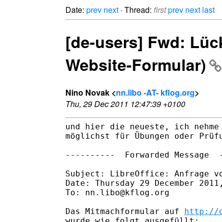
Date:
prev
next
· Thread:
first
prev
next
last
[de-users] Fwd: Lüc
Website-Formular)
Nino Novak <
nn.libo -AT- kflog.org
>
Thu, 29 Dec 2011 12:47:39 +0100
und hier die neueste, ich nehme 
möglichst für Übungen oder Prüfu
----------  Forwarded Message  -
Subject: LibreOffice: Anfrage vo
Date: Thursday 29 December 2011,
To: nn.libo@kflog.org

Das Mitmachformular auf 
http://
wurde wie folgt ausgefüllt:
