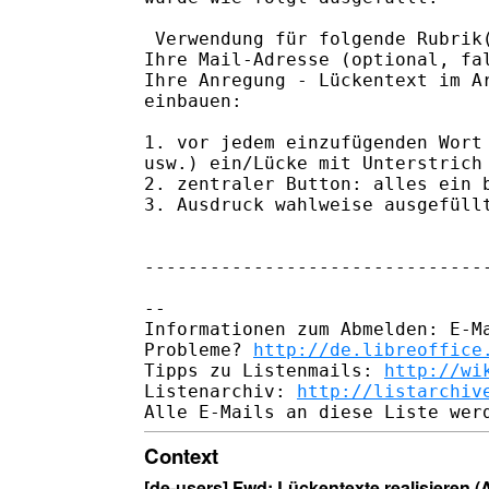
 Verwendung für folgende Rubrik(
Ihre Mail-Adresse (optional, fal
Ihre Anregung - Lückentext im Ar
einbauen: 

1. vor jedem einzufügenden Wort 
usw.) ein/Lücke mit Unterstrich 
2. zentraler Button: alles ein b
3. Ausdruck wahlweise ausgefüllt
--------------------------------
-- 

Informationen zum Abmelden: E-Ma
Probleme? 
http://de.libreoffice
Tipps zu Listenmails: 
http://wi
Listenarchiv: 
http://listarchiv
Context
[de-users] Fwd: Lückentexte realisieren