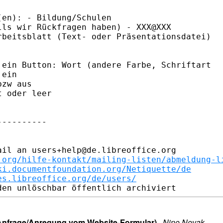
en): - Bildung/Schulen 

ls wir Rückfragen haben) - XXX@XXX 

beitsblatt (Text- oder Präsentationsdatei) 

ein Button: Wort (andere Farbe, Schriftart 

ein

zw aus

 oder leer 

---------

il an users+help@de.libreoffice.org

.org/hilfe-kontakt/mailing-listen/abmeldung-l
ki.documentfoundation.org/Netiquette/de
es.libreoffice.org/de/users/
 (Anfrage/Anregung vom Website-Formular)
·
Nino Novak