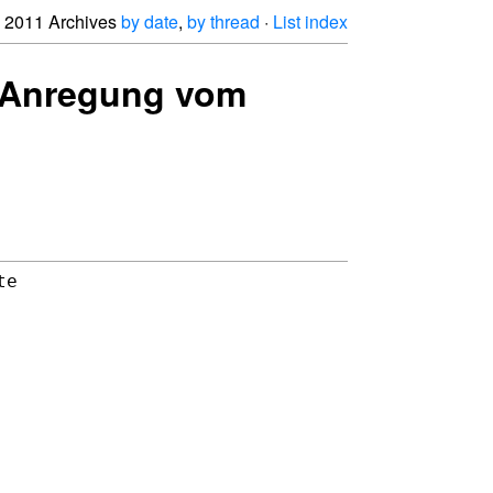
2011 Archives
by date
,
by thread
·
List index
e/Anregung vom
e 
