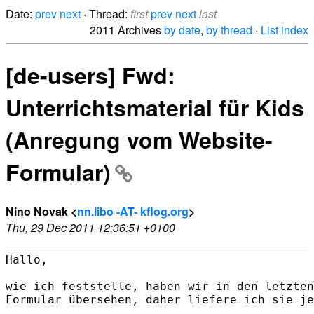
Date:
prev
next
· Thread:
first
prev
next
last
2011 Archives
by date
,
by thread
·
List index
[de-users] Fwd:
Unterrichtsmaterial für Kids
(Anregung vom Website-
Formular)
Nino Novak <
nn.libo -AT- kflog.org
>
Thu, 29 Dec 2011 12:36:51 +0100
Hallo,

wie ich feststelle, haben wir in den letzten
Formular übersehen, daher liefere ich sie je