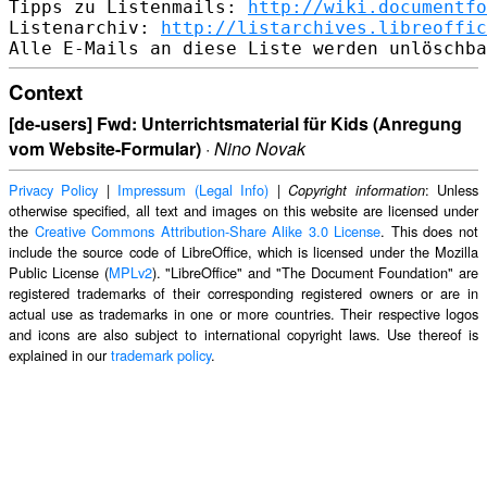
Tipps zu Listenmails: 
http://wiki.documentfo
Listenarchiv: 
http://listarchives.libreoffic
Context
[de-users] Fwd: Unterrichtsmaterial für Kids (Anregung
vom Website-Formular)
·
Nino Novak
Privacy Policy
|
Impressum (Legal Info)
|
: Unless
Copyright information
otherwise specified, all text and images on this website are licensed under
the
Creative Commons Attribution-Share Alike 3.0 License
. This does not
include the source code of LibreOffice, which is licensed under the Mozilla
Public License (
MPLv2
). "LibreOffice" and "The Document Foundation" are
registered trademarks of their corresponding registered owners or are in
actual use as trademarks in one or more countries. Their respective logos
and icons are also subject to international copyright laws. Use thereof is
explained in our
trademark policy
.