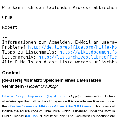
Wie kann ich den laufenden Prozess abbrechen
Gruß

Robert

-- 

Informationen zum Abmelden: E-Mail an users+
Probleme? 
http://de.libreoffice.org/hilfe-ko
Tipps zu Listenmails: 
http://wiki.documentfo
Listenarchiv: 
http://listarchives.libreoffic
Context
[de-users] Mit Makro Speichern eines Datensatzes
verhindern
·
Robert Großkopf
Privacy Policy
|
Impressum (Legal Info)
|
: Unless
Copyright information
otherwise specified, all text and images on this website are licensed under
the
Creative Commons Attribution-Share Alike 3.0 License
. This does not
include the source code of LibreOffice, which is licensed under the Mozilla
Public License (
MPLv2
). "LibreOffice" and "The Document Foundation" are