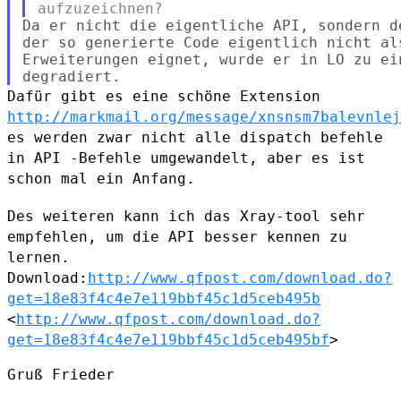
Da er nicht die eigentliche API, sondern d
der so generierte Code eigentlich nicht als
Erweiterungen eignet, wurde er in LO zu ei
Dafür gibt es eine schöne Extension
http://markmail.org/message/xnsnsm7balevnlej
es werden zwar nicht alle dispatch befehle
in API -Befehle umgewandelt,
aber es ist
schon mal ein Anfang.
Des weiteren kann ich das Xray-tool sehr
empfehlen, um die API besser
kennen zu
lernen.
Download:
http://www.qfpost.com/download.do?
get=18e83f4c4e7e119bbf45c1d5ceb495b
<
http://www.qfpost.com/download.do?
get=18e83f4c4e7e119bbf45c1d5ceb495bf
>
Gruß Frieder
