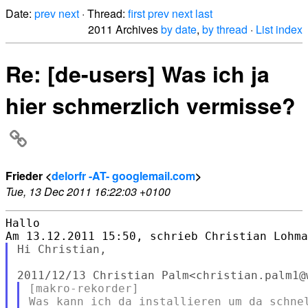
Date:
prev
next
· Thread:
first
prev
next
last
2011 Archives
by date
,
by thread
·
List index
Re: [de-users] Was ich ja
hier schmerzlich vermisse?
Frieder <
delorfr -AT- googlemail.com
>
Tue, 13 Dec 2011 16:22:03 +0100
Hallo

Hi Christian,

[makro-rekorder]

Was kann ich da installieren um da schnel