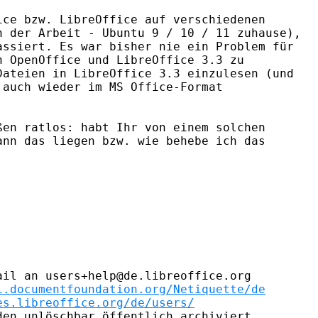
ce bzw. LibreOffice auf verschiedenen 

 der Arbeit - Ubuntu 9 / 10 / 11 zuhause), 

ssiert. Es war bisher nie ein Problem für 

 OpenOffice und LibreOffice 3.3 zu 

ateien in LibreOffice 3.3 einzulesen (und 

auch wieder im MS Office-Format 

en ratlos: habt Ihr von einem solchen 

nn das liegen bzw. wie behebe ich das 



il an users+help@de.libreoffice.org

i.documentfoundation.org/Netiquette/de
es.libreoffice.org/de/users/