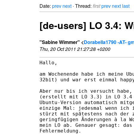
Date:
prev
next
· Thread:
first
prev
next
last
[de-users] LO 3.4: Wr
"Sabine Wimmer" <
Dorabella1790 -AT- gm
Thu, 20 Oct 2011 21:27:28 +0200
Hallo,

am Wochenende habe ich meine Ubu
32bit) und war erst einmal happy
Aber nur bis ich versucht habe, 
(erstellt mit LO 3.3) in LO 3.4 
Ubuntu-Version automatisch mitge
einzige Mal: jedesmal wenn ich i
stürzt mit spätestens nach der z
geringfügigen Änderungen à la Wo
mein LO ab. Genauer gesagt: das 
Fehlermeldung. 
