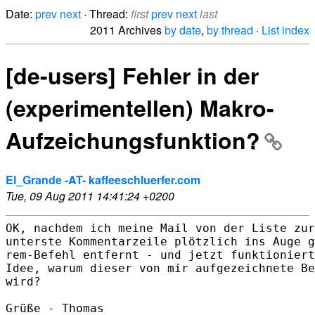
Date:
prev
next
· Thread:
first
prev
next
last
2011 Archives
by date
,
by thread
·
List index
[de-users] Fehler in der
(experimentellen) Makro-
Aufzeichungsfunktion?
El_Grande -AT- kaffeeschluerfer.com
Tue, 09 Aug 2011 14:41:24 +0200
OK, nachdem ich meine Mail von der Liste zur
unterste Kommentarzeile plötzlich ins Auge g
rem-Befehl entfernt - und jetzt funktioniert
Idee, warum dieser von mir aufgezeichnete Be
wird?

Grüße - Thomas
