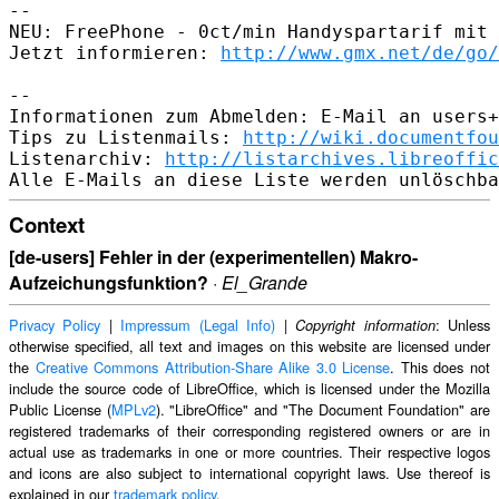
-- 

NEU: FreePhone - 0ct/min Handyspartarif mit 
Jetzt informieren: 
http://www.gmx.net/de/go/
-- 

Informationen zum Abmelden: E-Mail an users+
Tips zu Listenmails: 
http://wiki.documentfou
Listenarchiv: 
http://listarchives.libreoffic
Context
[de-users] Fehler in der (experimentellen) Makro-
Aufzeichungsfunktion?
·
El_Grande
Privacy Policy
|
Impressum (Legal Info)
|
: Unless
Copyright information
otherwise specified, all text and images on this website are licensed under
the
Creative Commons Attribution-Share Alike 3.0 License
. This does not
include the source code of LibreOffice, which is licensed under the Mozilla
Public License (
MPLv2
). "LibreOffice" and "The Document Foundation" are
registered trademarks of their corresponding registered owners or are in
actual use as trademarks in one or more countries. Their respective logos
and icons are also subject to international copyright laws. Use thereof is
explained in our
trademark policy
.