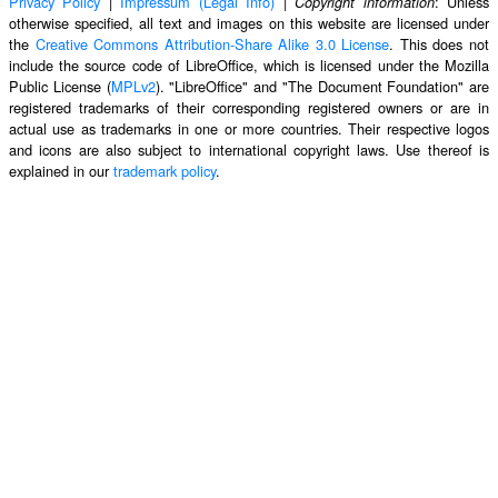
Privacy Policy
|
Impressum (Legal Info)
|
: Unless
Copyright information
otherwise specified, all text and images on this website are licensed under
the
Creative Commons Attribution-Share Alike 3.0 License
. This does not
include the source code of LibreOffice, which is licensed under the Mozilla
Public License (
MPLv2
). "LibreOffice" and "The Document Foundation" are
registered trademarks of their corresponding registered owners or are in
actual use as trademarks in one or more countries. Their respective logos
and icons are also subject to international copyright laws. Use thereof is
explained in our
trademark policy
.