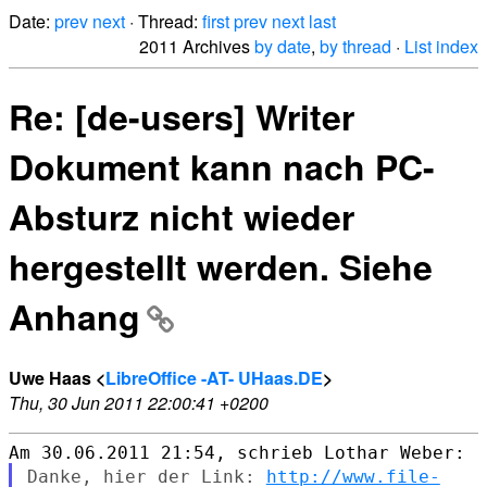
Date:
prev
next
· Thread:
first
prev
next
last
2011 Archives
by date
,
by thread
·
List index
Re: [de-users] Writer
Dokument kann nach PC-
Absturz nicht wieder
hergestellt werden. Siehe
Anhang
Uwe Haas <
LibreOffice -AT- UHaas.DE
>
Thu, 30 Jun 2011 22:00:41 +0200
Danke, hier der Link:
http://www.file-