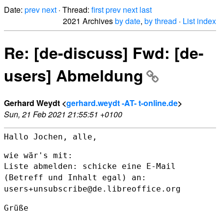
Date:
prev
next
· Thread:
first
prev
next
last
2021 Archives
by date
,
by thread
·
List index
Re: [de-discuss] Fwd: [de-
users] Abmeldung
Gerhard Weydt <
gerhard.weydt -AT- t-online.de
>
Sun, 21 Feb 2021 21:55:51 +0100
Hallo Jochen, alle,

Liste abmelden: schicke eine E-Mail
(Betreff und Inhalt egal) an:
users+unsubscribe@de.libreoffice.org
Grüße
