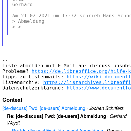
Gerhard

Am 21.02.2021 um 17:32 schrieb Hans Schne
> Abmeldung

> >

--

Liste abmelden mit E-Mail an: discuss+unsubs
Probleme? 
https://de.libreoffice.org/hilfe-k
Tipps zu Listenmails: 
https://wiki.documentf
Listenarchiv: 
https://listarchives.libreoffi
Datenschutzerklärung: 
https://www.documentfo
Context
[de-discuss] Fwd: [de-users] Abmeldung
·
Jochen Schiffers
Re: [de-discuss] Fwd: [de-users] Abmeldung
·
Gerhard
Weydt
Re: [de-discuss] Fwd: [de-users] Abmeldung
·
Dennis