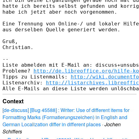
Ich bin deine Ergänzungen gerade noch mal du
hatte ich bereits selbst gefunden und korrig
habe ich jetzt aber noch vorgenommen.

Eine Trennung von Online-/ und lokaler Hilfe
aus derselben Quelle generiert werden.

Gruß,

Christian.

--

Liste abmelden mit E-Mail an: discuss+unsubs
Probleme? 
http://de.libreoffice.org/hilfe-ko
Tipps zu Listenmails: 
http://wiki.documentfo
Listenarchiv: 
http://listarchives.libreoffic
Context
[de-discuss] [Bug 45588] : Writer: Use of different items for
Formatting Marks (Formatierungszeichen) in English and
German Localization differ in different places
·
Jochen
Schiffers