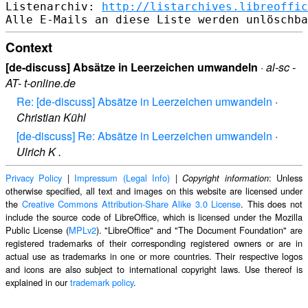
Listenarchiv: 
http://listarchives.libreoffic
Context
[de-discuss] Absätze in Leerzeichen umwandeln
·
al-sc -
AT- t-online.de
Re: [de-discuss] Absätze in Leerzeichen umwandeln
·
Christian Kühl
[de-discuss] Re: Absätze in Leerzeichen umwandeln
·
Ulrich K .
Privacy Policy
|
Impressum (Legal Info)
|
: Unless
Copyright information
otherwise specified, all text and images on this website are licensed under
the
Creative Commons Attribution-Share Alike 3.0 License
. This does not
include the source code of LibreOffice, which is licensed under the Mozilla
Public License (
MPLv2
). "LibreOffice" and "The Document Foundation" are
registered trademarks of their corresponding registered owners or are in
actual use as trademarks in one or more countries. Their respective logos
and icons are also subject to international copyright laws. Use thereof is
explained in our
trademark policy
.