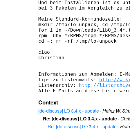
Und beim Installieren ist es unt
bei 3 Paketen im Vergleich zu ei
Meine Standard-Kommandozeile:

mkdir /tmp/lo-unpack; cd /tmp/lo
for i in ~/Downloads/LibO_3.4*.t
rpm -Uhv */RPMS/*rpm */RPMS/desk
cd ~; rm -rf /tmp/lo-unpack

ciao

Christian

-- 

Informationen zum Abmelden: E-Ma
Tips zu Listenmails: 
http://wik
Listenarchiv: 
http://listarchiv
Context
[de-discuss] LO 3.4.x - update
·
Heinz W. Sim
Re: [de-discuss] LO 3.4.x - update
·
Chri
Re: [de-discuss] LO 3.4.x - update
·
Hein