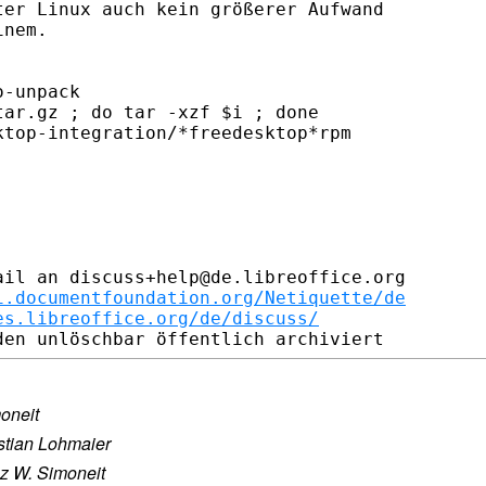
er Linux auch kein größerer Aufwand

nem.

-unpack

ar.gz ; do tar -xzf $i ; done

top-integration/*freedesktop*rpm

il an discuss+help@de.libreoffice.org

i.documentfoundation.org/Netiquette/de
es.libreoffice.org/de/discuss/
oneit
stian Lohmaier
z W. Simoneit