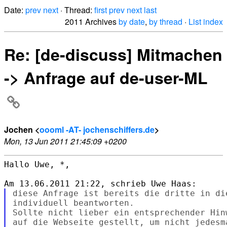
Date:
prev
next
· Thread:
first
prev
next
last
2011 Archives
by date
,
by thread
·
List index
Re: [de-discuss] Mitmachen
-> Anfrage auf de-user-ML
Jochen <
oooml -AT- jochenschiffers.de
>
Mon, 13 Jun 2011 21:45:09 +0200
Hallo Uwe, *,

diese Anfrage ist bereits die dritte in die
individuell beantworten.

Sollte nicht lieber ein entsprechender Hin
auf die Webseite gestellt, um nicht jedesm