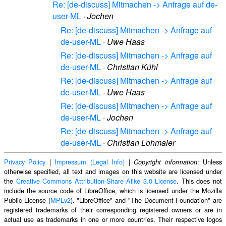
Re: [de-discuss] Mitmachen -> Anfrage auf de-
user-ML
·
Jochen
Re: [de-discuss] Mitmachen -> Anfrage auf
de-user-ML
·
Uwe Haas
Re: [de-discuss] Mitmachen -> Anfrage auf
de-user-ML
·
Christian Kühl
Re: [de-discuss] Mitmachen -> Anfrage auf
de-user-ML
·
Uwe Haas
Re: [de-discuss] Mitmachen -> Anfrage auf
de-user-ML
·
Jochen
Re: [de-discuss] Mitmachen -> Anfrage auf
de-user-ML
·
Christian Lohmaier
Privacy Policy
|
Impressum (Legal Info)
|
: Unless
Copyright information
otherwise specified, all text and images on this website are licensed under
the
Creative Commons Attribution-Share Alike 3.0 License
. This does not
include the source code of LibreOffice, which is licensed under the Mozilla
Public License (
MPLv2
). "LibreOffice" and "The Document Foundation" are
registered trademarks of their corresponding registered owners or are in
actual use as trademarks in one or more countries. Their respective logos