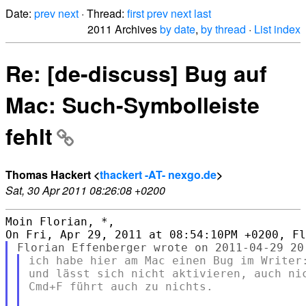
Date:
prev
next
· Thread:
first
prev
next
last
2011 Archives
by date
,
by thread
·
List index
Re: [de-discuss] Bug auf
Mac: Such-Symbolleiste
fehlt
Thomas Hackert <
thackert -AT- nexgo.de
>
Sat, 30 Apr 2011 08:26:08 +0200
Moin Florian, *,

ich habe hier am Mac einen Bug im Writer:
und lässt sich nicht aktivieren, auch nic
Cmd+F führt auch zu nichts.
