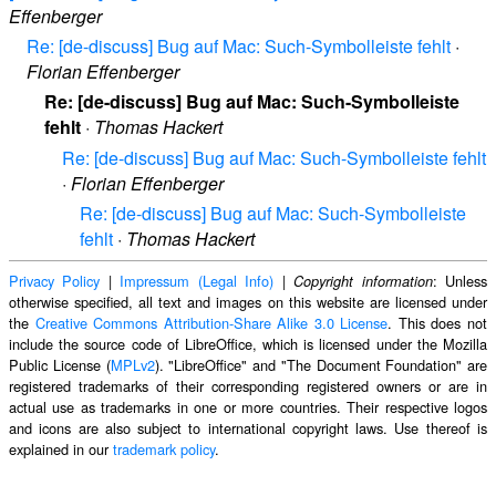
Effenberger
Re: [de-discuss] Bug auf Mac: Such-Symbolleiste fehlt
·
Florian Effenberger
Re: [de-discuss] Bug auf Mac: Such-Symbolleiste
fehlt
·
Thomas Hackert
Re: [de-discuss] Bug auf Mac: Such-Symbolleiste fehlt
·
Florian Effenberger
Re: [de-discuss] Bug auf Mac: Such-Symbolleiste
fehlt
·
Thomas Hackert
Privacy Policy
|
Impressum (Legal Info)
|
: Unless
Copyright information
otherwise specified, all text and images on this website are licensed under
the
Creative Commons Attribution-Share Alike 3.0 License
. This does not
include the source code of LibreOffice, which is licensed under the Mozilla
Public License (
MPLv2
). "LibreOffice" and "The Document Foundation" are
registered trademarks of their corresponding registered owners or are in
actual use as trademarks in one or more countries. Their respective logos
and icons are also subject to international copyright laws. Use thereof is
explained in our
trademark policy
.