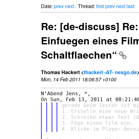
Date:
prev
next
· Thread:
first
prev
next
last
Re: [de-discuss] Re:
Einfuegen eines Fil
Schaltflaechen“
Thomas Hackert <
thackert -AT- nexgo.de
Mon, 14 Feb 2011 18:06:57 +0100
N’Abend Jens, *,

gerade beim Testen ist mi
1. Erstelle eine neue Wri
2. Schreibe etwas Text (d
3. Füge einen Film ein.
