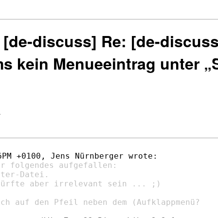
 [de-discuss] Re: [de-discus
ms kein Menueeintrag unter „
>
r folgendes aufgefallen:

ter-Datei.

ürfte aber irrelevant sein ... ;)
