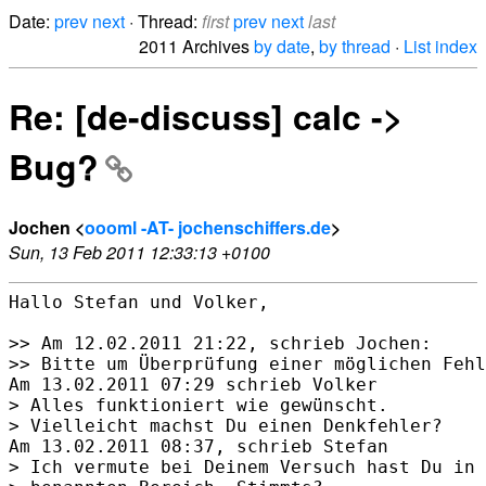
Date:
prev
next
· Thread:
first
prev
next
last
2011 Archives
by date
,
by thread
·
List index
Re: [de-discuss] calc ->
Bug?
Jochen <
oooml -AT- jochenschiffers.de
>
Sun, 13 Feb 2011 12:33:13 +0100
Hallo Stefan und Volker,

>> Am 12.02.2011 21:22, schrieb Jochen:

>> Bitte um Überprüfung einer möglichen Fehl
Am 13.02.2011 07:29 schrieb Volker

> Alles funktioniert wie gewünscht.

> Vielleicht machst Du einen Denkfehler?

Am 13.02.2011 08:37, schrieb Stefan

> Ich vermute bei Deinem Versuch hast Du in 