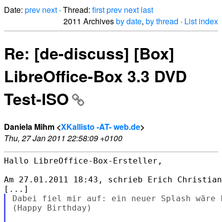
Date:
prev
next
· Thread:
first
prev
next
last
2011 Archives
by date
,
by thread
·
List index
Re: [de-discuss] [Box]
LibreOffice-Box 3.3 DVD
Test-ISO
Daniela Mihm <
XKallisto -AT- web.de
>
Thu, 27 Jan 2011 22:58:09 +0100
Hallo LibreOffice-Box-Ersteller,

Am 27.01.2011 18:43, schrieb Erich Christian
Dabei fiel mir auf: ein neuer Splash wäre k
(Happy Birthday)
