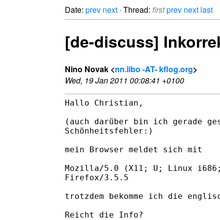
Date:
prev
next
· Thread:
first
prev
next
last
[de-discuss] Inkorr
Nino Novak <
nn.libo -AT- kflog.org
>
Wed, 19 Jan 2011 00:08:41 +0100
Hallo Christian,

(auch darüber bin ich gerade ges
Schönheitsfehler:)

mein Browser meldet sich mit 

Mozilla/5.0 (X11; U; Linux i686;
Firefox/3.5.5

trotzdem bekomme ich die englisc
Reicht die Info?
