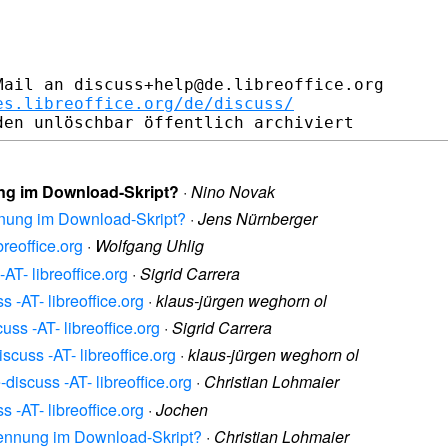
ail an discuss+help@de.libreoffice.org

es.libreoffice.org/de/discuss/
ung im Download-Skript?
·
Nino Novak
nnung im Download-Skript?
·
Jens Nürnberger
reoffice.org
·
Wolfgang Uhlig
AT- libreoffice.org
·
Sigrid Carrera
 -AT- libreoffice.org
·
klaus-jürgen weghorn ol
uss -AT- libreoffice.org
·
Sigrid Carrera
scuss -AT- libreoffice.org
·
klaus-jürgen weghorn ol
discuss -AT- libreoffice.org
·
Christian Lohmaier
 -AT- libreoffice.org
·
Jochen
rkennung im Download-Skript?
·
Christian Lohmaier