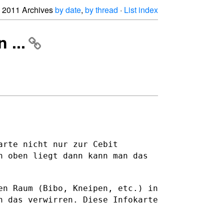
2011 Archives
by date
,
by thread
·
List index
 ...
arte nicht nur zur Cebit
h oben liegt dann kann man das
en Raum (Bibo, Kneipen, etc.) in
nn das verwirren. Diese
Infokarte