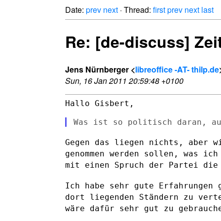
Date:
prev
next
· Thread:
first
prev
next
last
Re: [de-discuss] Zeit
Jens Nürnberger <
libreoffice -AT- thilp.de
Sun, 16 Jan 2011 20:59:48 +0100
Hallo Gisbert,

Gegen das liegen nichts, aber w
genommen werden sollen, was ic
mit
einen Spruch der Partei die
Ich habe sehr gute Erfahrungen 
dort liegenden Ständern zu
vert
wäre dafür sehr gut zu gebrauch