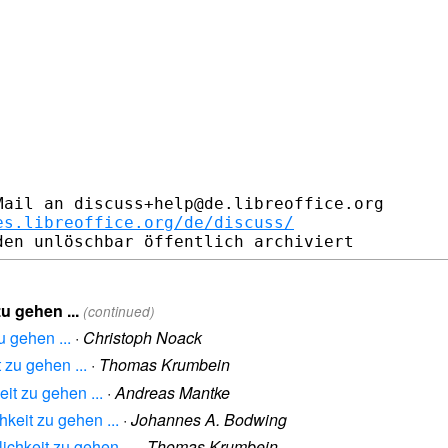
ail an discuss+help@de.libreoffice.org

es.libreoffice.org/de/discuss/
zu gehen ...
(continued)
u gehen ...
·
Christoph Noack
t zu gehen ...
·
Thomas Krumbein
eit zu gehen ...
·
Andreas Mantke
hkeit zu gehen ...
·
Johannes A. Bodwing
lichkeit zu gehen ...
·
Thomas Krumbein