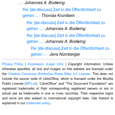
...
·
Johannes A. Bodwing
Re: [de-discuss] Zeit in die Öffentlichkeit zu
gehen ...
·
Thomas Krumbein
Re: [de-discuss] Zeit in die Öffentlichkeit zu
gehen ...
·
Johannes A. Bodwing
Re: [de-discuss] Zeit in die Öffentlichkeit zu
gehen ...
·
Johannes A. Bodwing
Re: [de-discuss] Zeit in die Öffentlichkeit zu
gehen ...
·
Jens Nürnberger
Privacy Policy
|
Impressum (Legal Info)
|
: Unless
Copyright information
otherwise specified, all text and images on this website are licensed under
the
Creative Commons Attribution-Share Alike 3.0 License
. This does not
include the source code of LibreOffice, which is licensed under the Mozilla
Public License (
MPLv2
). "LibreOffice" and "The Document Foundation" are
registered trademarks of their corresponding registered owners or are in
actual use as trademarks in one or more countries. Their respective logos
and icons are also subject to international copyright laws. Use thereof is
explained in our
trademark policy
.