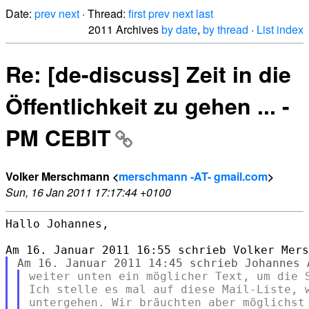
Date:
prev
next
· Thread:
first
prev
next
last
2011 Archives
by date
,
by thread
·
List index
Re: [de-discuss] Zeit in die
Öffentlichkeit zu gehen ... -
PM CEBIT
Volker Merschmann <
merschmann -AT- gmail.com
>
Sun, 16 Jan 2011 17:17:44 +0100
Hallo Johannes,

weiter unten ein möglicher Text, um die S
Ich stelle es mal auf diese Mail-Liste, w
untergehen. Wir bräuchten aber möglichst 