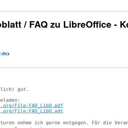
blatt / FAQ zu LibreOffice - K
r.de
>
lich) gut.

n.org/File:FAQ_LibO.pdf
n.org/File:FAQ_LibO.odt
kturen nehme ich gerne entgegen. Für die
Vera