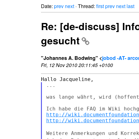
Date:
prev
next
· Thread:
first
prev
next
last
Re: [de-discuss] Info
gesucht
"Johannes A. Bodwing" <
jobod -AT- arco
Fri, 12 Nov 2010 20:11:45 +0100
...

was lange währt, wird (hoffent
http://wiki.documentfoundatio
http://wiki.documentfoundatio
Weitere Anmerkungen und Korre