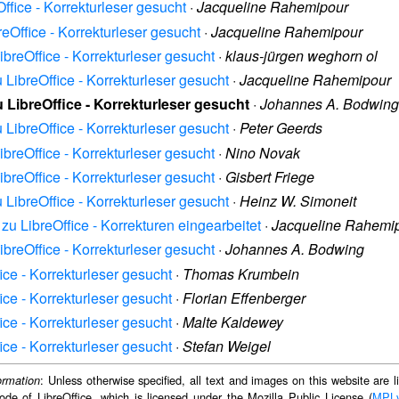
Office - Korrekturleser gesucht
·
Jacqueline Rahemipour
reOffice - Korrekturleser gesucht
·
Jacqueline Rahemipour
LibreOffice - Korrekturleser gesucht
·
klaus-jürgen weghorn ol
u LibreOffice - Korrekturleser gesucht
·
Jacqueline Rahemipour
u LibreOffice - Korrekturleser gesucht
·
Johannes A. Bodwing
u LibreOffice - Korrekturleser gesucht
·
Peter Geerds
LibreOffice - Korrekturleser gesucht
·
Nino Novak
LibreOffice - Korrekturleser gesucht
·
Gisbert Friege
u LibreOffice - Korrekturleser gesucht
·
Heinz W. Simoneit
 zu LibreOffice - Korrekturen eingearbeitet
·
Jacqueline Rahemi
LibreOffice - Korrekturleser gesucht
·
Johannes A. Bodwing
fice - Korrekturleser gesucht
·
Thomas Krumbein
fice - Korrekturleser gesucht
·
Florian Effenberger
fice - Korrekturleser gesucht
·
Malte Kaldewey
fice - Korrekturleser gesucht
·
Stefan Weigel
: Unless otherwise specified, all text and images on this website are
ormation
ode of LibreOffice, which is licensed under the Mozilla Public License (
MPL