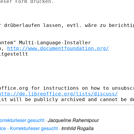
ieser
Form drucken.
r drüberlaufen lassen, evtl. wäre zu
berichti
ntem" Multi-Language-Installer

n, 
http://www.documentfoundation.org/
tgestellt

office.org for instructions on how to unsubscr
http://de.libreoffice.org/lists/discuss/
Korrekturleser gesucht
·
Jacqueline Rahemipour
fice - Korrekturleser gesucht
·
Irmhild Rogalla