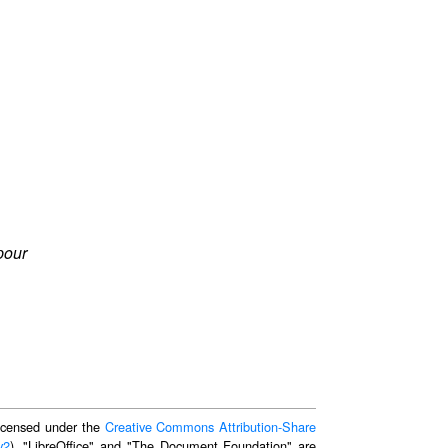
pour
 licensed under the
Creative Commons Attribution-Share
v2
). "LibreOffice" and "The Document Foundation" are