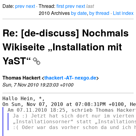
Date:
prev
next
· Thread:
first
prev
next
last
2010 Archives
by date
,
by thread
·
List index
Re: [de-discuss] Nochmals
Wikiseite „Installation mit
YaST“
Thomas Hackert <
thackert -AT- nexgo.de
>
Sun, 7 Nov 2010 19:23:03 +0100
Hallo Hein, *,

Ja :) Jetzt hat sich dort nur im vierten 
„Installationsorner“ statt „Installations