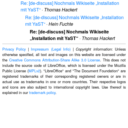
Re: [de-discuss] Nochmals Wikiseite „Installation
mit YaST“
·
Thomas Hackert
Re: [de-discuss] Nochmals Wikiseite „Installation
mit YaST“
·
Hein Fuchte
Re: [de-discuss] Nochmals Wikiseite
„Installation mit YaST“
·
Thomas Hackert
Privacy Policy
|
Impressum (Legal Info)
|
: Unless
Copyright information
otherwise specified, all text and images on this website are licensed under
the
Creative Commons Attribution-Share Alike 3.0 License
. This does not
include the source code of LibreOffice, which is licensed under the Mozilla
Public License (
MPLv2
). "LibreOffice" and "The Document Foundation" are
registered trademarks of their corresponding registered owners or are in
actual use as trademarks in one or more countries. Their respective logos
and icons are also subject to international copyright laws. Use thereof is
explained in our
trademark policy
.